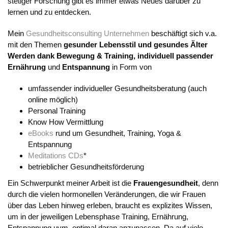
stetiger Forschung gibt es immer etwas Neues darüber zu
lernen und zu entdecken.
Mein
Gesundheitsconsulting Unternehmen
beschäftigt sich v.a.
mit den Themen
gesunder Lebensstil und gesundes Älter
Werden dank Bewegung & Training, individuell passender
Ernährung
und
Entspannung
in Form von
umfassender individueller Gesundheitsberatung (auch
online möglich)
Personal Training
Know How Vermittlung
eBooks
rund um Gesundheit, Training, Yoga &
Entspannung
Meditations CDs
*
betrieblicher Gesundheitsförderung
Ein Schwerpunkt meiner Arbeit ist die
Frauengesundheit
, denn
durch die vielen hormonellen Veränderungen, die wir Frauen
über das Leben hinweg erleben, braucht es explizites Wissen,
um in der jeweiligen Lebensphase Training, Ernährung,
Entspannung uvm. optimal daran anzupassen. Da auf viele