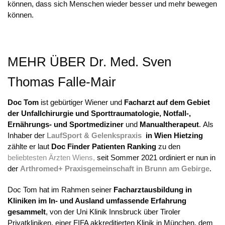
können, dass sich Menschen wieder besser und mehr bewegen
können.
MEHR ÜBER Dr. Med. Sven
Thomas Falle-Mair
Doc Tom
ist gebürtiger Wiener und
Facharzt auf dem Gebiet
der Unfallchirurgie und Sporttraumatologie, Notfall-,
Ernährungs- und Sportmediziner
und
Manualtherapeut
. Als
Inhaber der
LaufSport & Gelenkspraxis
in Wien Hietzing
zählte er laut
Doc Finder
Patienten Ranking
zu den
beliebtesten Ärzten Wiens,
seit Sommer 2021 ordiniert er nun in
der
Arthromed+ Praxisgemeinschaft in Brunn am Gebirge
.
Doc Tom hat im Rahmen seiner
Facharztausbildung
in
Kliniken im In- und Ausland umfassende Erfahrung
gesammelt
, von der Uni Klinik Innsbruck über Tiroler
Privatkliniken, einer FIFA akkreditierten Klinik in München, dem