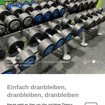
veramair
4
0
MONTAG, 03 FEBRUAR 2025
/
PUBLISHED IN
FITNESS,
WORKOUT & TRAINING
Einfach dranbleiben,
dranbleiben, dranbleiben
Heute geht es hier um das wichtige Thema