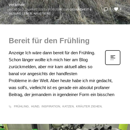
veramair
4
0
DIENSTAG, 18 MÄRZ 2025
/
PUBLISHED IN
GESUNDHEIT &
GESUND LEBEN
,
HAUSTIERE
Bereit für den Frühling
Anzeige Ich wäre dann bereit für den Frühling.
Schon länger wollte ich mich hier am Blog
zurückmelden, aber mir kam aktuell alles so
banal vor angesichts der handfesten
Probleme in der Welt. Aber heute habe ich mir gedacht,
was soll’s, vielleicht ist es gerade ein absolut profaner
Beitrag, der jemandem in irgendeiner Form ein bisschen
FRÜHLING
HUND
INSPIRATION
KATZEN
KRÄUTER ZIEHEN