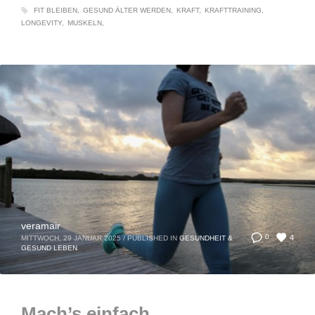
FIT BLEIBEN
GESUND ÄLTER WERDEN
KRAFT
KRAFTTRAINING
LONGEVITY
MUSKELN
veramair
4
0
MITTWOCH, 29 JANUAR 2025
/
PUBLISHED IN
GESUNDHEIT &
GESUND LEBEN
Mach’s einfach