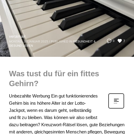
veramair
7
0
MONTAG, 20 JANUAR 2025
/
PUBLISHED IN
GESUNDHEIT &
GESUND LEBEN
Was tust du für ein fittes
Gehirn?
Unbezahlte Werbung Ein gut funktionierendes
Gehirn bis ins höhere Alter ist der Lotto-
Jackpot, wenn es darum geht, selbständig
und fit zu bleiben. Was können wir also selbst
dazu beitragen? Kreuzwort-Rätsel lösen, gute Beziehungen
mit anderen, gleichgesinnten Menschen pflegen, Bewegung