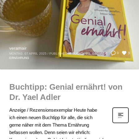
veramair
3
0
MONTAG, 07 APRIL 2025
/
PUBLISHED IN
BUCHTIPPS
,
GESUNDE
ERNÄHRUNG
Buchtipp: Genial ernährt! von
Dr. Yael Adler
Anzeige / Rezensionsexemplar Heute habe
ich einen neuen Buchtipp für alle, die sich
gerne näher mit dem Thema Ernährung
befassen wollen. Denn seien wir ehrlich: