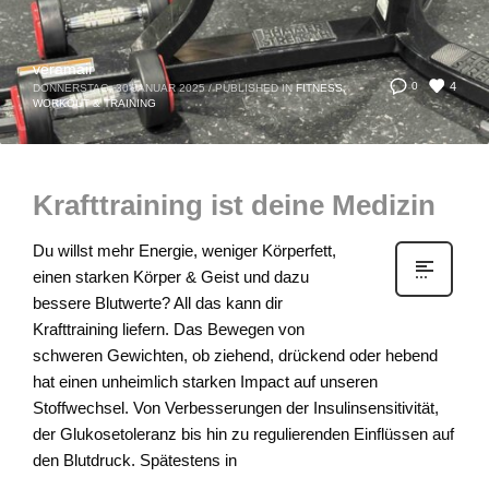
veramair
4
0
DONNERSTAG, 30 JANUAR 2025
/
PUBLISHED IN
FITNESS,
WORKOUT & TRAINING
Krafttraining ist deine Medizin
Du willst mehr Energie, weniger Körperfett,
einen starken Körper & Geist und dazu
bessere Blutwerte? All das kann dir
Krafttraining liefern. Das Bewegen von
schweren Gewichten, ob ziehend, drückend oder hebend
hat einen unheimlich starken Impact auf unseren
Stoffwechsel. Von Verbesserungen der Insulinsensitivität,
der Glukosetoleranz bis hin zu regulierenden Einflüssen auf
den Blutdruck. Spätestens in