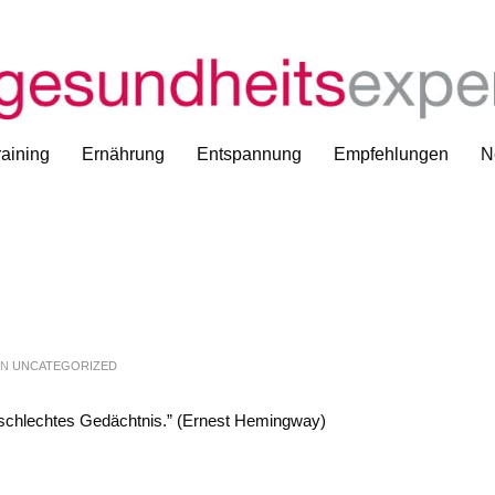
aining
Ernährung
Entspannung
Empfehlungen
N
IN
UNCATEGORIZED
n schlechtes Gedächtnis.” (Ernest Hemingway)