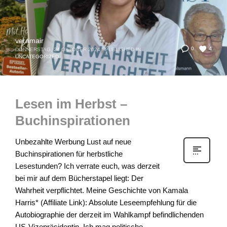
veramair
4
0
DONNERSTAG, 24 OKTOBER 2024
/
PUBLISHED IN
UNCATEGORIZED
Lesen im Herbst –
Buchinspirationen
Unbezahlte Werbung Lust auf neue
Buchinspirationen für herbstliche
Lesestunden? Ich verrate euch, was derzeit
bei mir auf dem Bücherstapel liegt: Der
Wahrheit verpflichtet. Meine Geschichte von Kamala
Harris* (Affiliate Link): Absolute Leseempfehlung für die
Autobiographie der derzeit im Wahlkampf befindlichenden
US-Vizepräsidentin. Ich mag politische