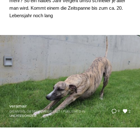
mehr? So ein halbes Jahr vergeht umso schneller je älter
man wird. Kommt einem die Zeitspanne bis zum ca. 20.
Lebensjahr noch lang
veramair
2
0
DIENSTAG, 20 SEPTEMBER 2022
/
PUBLISHED IN
UNCATEGORIZED