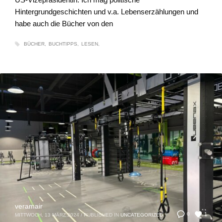
Hintergrundgeschichten und v.a. Lebenserzählungen und
habe auch die Bücher von den
BÜCHER
BUCHTIPPS
LESEN
veramair
1
0
MITTWOCH, 13 MÄRZ 2024
/
PUBLISHED IN
UNCATEGORIZED