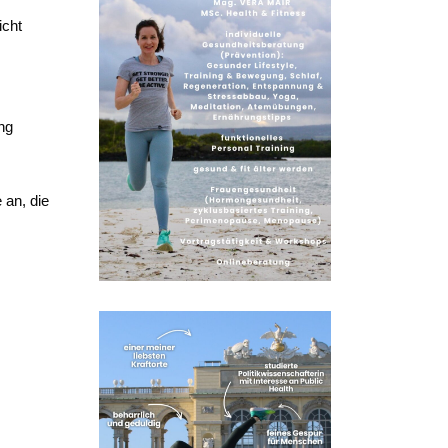
icht
ng
 an, die