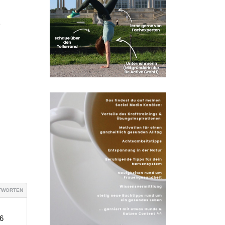
?
TWORTEN
 6