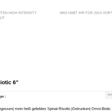
UTEN HIGH INTENSITY
WAS HABT IHR FÜR 2014 VOR
UT
otic 6”
AN
ys :
gessen| mein heiß geliebtes Spinat-Risotto |Getrunken| Omni-Biotic