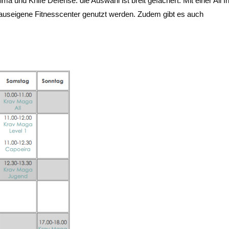
 und Knife Defense: die Auswahl ist breit gefächert. Mit einer All In
hauseigene Fitnesscenter genutzt werden. Zudem gibt es auch