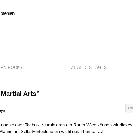
pfehlen!
RN ROCKS!
ZITAT DES TAGES
Martial Arts”
AN
ys :
t nach dieser Technik zu trainieren (im Raum Wien können wir dieses
r Männer ist Selbstverteidung ein wichtiges Thema. […]