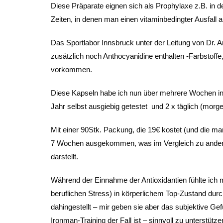
Diese Präparate eignen sich als Prophylaxe z.B. in de
Zeiten, in denen man einen vitaminbedingter Ausfall
Das Sportlabor Innsbruck unter der Leitung von Dr. A
zusätzlich noch Anthocyanidine enthalten -Farbstoffe
vorkommen.
Diese Kapseln habe ich nun über mehrere Wochen in 
Jahr selbst ausgiebig getestet
und 2 x täglich (mor
Mit einer 90Stk. Packung, die 19€ kostet (und die ma
7 Wochen ausgekommen, was im Vergleich zu anderen
darstellt.
Während der Einnahme der Antioxidantien fühlte ich mi
beruflichen Stress) in körperlichem Top-Zustand durch
dahingestellt – mir geben sie aber das subjektive Ge
Ironman-Training der Fall ist – sinnvoll zu unterstüt