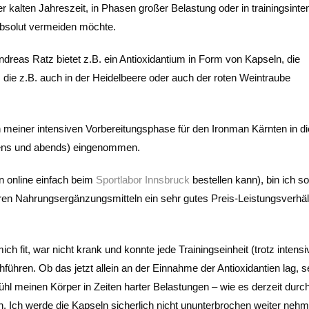
r kalten Jahreszeit, in Phasen großer Belastung oder in trainingsinte
 absolut vermeiden möchte.
ndreas Ratz bietet z.B. ein Antioxidantium in Form von Kapseln, die
, die z.B. auch in der Heidelbeere oder auch der roten Weintraube
meiner intensiven Vorbereitungsphase für den Ironman Kärnten in 
gens und abends) eingenommen.
n online einfach beim
Sportlabor Innsbruck
bestellen kann), bin ich so
 Nahrungsergänzungsmitteln ein sehr gutes Preis-Leistungsverhäl
ch fit, war nicht krank und konnte jede Trainingseinheit (trotz intens
führen. Ob das jetzt allein an der Einnahme der Antioxidantien lag, s
fühl meinen Körper in Zeiten harter Belastungen – wie es derzeit durc
zen. Ich werde die Kapseln sicherlich nicht ununterbrochen weiter neh