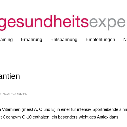
Er
aining
Ernährung
Entspannung
Empfehlungen
N
antien
N
UNCATEGORIZED
Vitaminen (meist A, C und E) in einer für intensiv Sportreibende sinn
ist Coenzym Q-10 enthalten, ein besonders wichtiges Antioxidans.