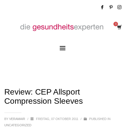
Review: CEP Allsport Compression
Sleeves
Review: CEP Allsport
Compression Sleeves
BY
VERAMAIR
/
FREITAG, 07 OKTOBER 2011
/
PUBLISHED IN
UNCATEGORIZED