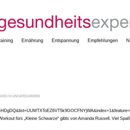
aining
Ernährung
Entspannung
Empfehlungen
N
SHED IN
UNCATEGORIZED
zmmHDgDQ&list=UUMTXToEZ6VT5k9GOCFNYjWA&index=1&feature=p
orkout fürs „Kleine Schwarze“ gibts von Amanda Russell. Viel Spaß