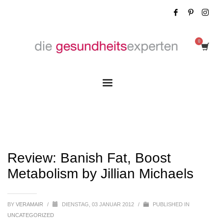
Review: Banish Fat, Boost Metabolism by
Jillian Michaels
Review: Banish Fat, Boost
Metabolism by Jillian Michaels
BY
VERAMAIR
/
DIENSTAG, 03 JANUAR 2012
/
PUBLISHED IN
UNCATEGORIZED