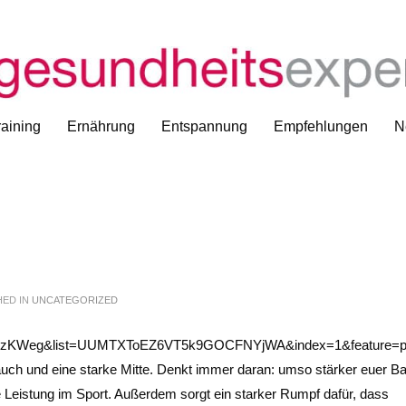
aining
Ernährung
Entspannung
Empfehlungen
N
HED IN
UNCATEGORIZED
HY2zKWeg&list=UUMTXToEZ6VT5k9GOCFNYjWA&index=1&feature=p
uch und eine starke Mitte. Denkt immer daran: umso stärker euer B
 Leistung im Sport. Außerdem sorgt ein starker Rumpf dafür, dass