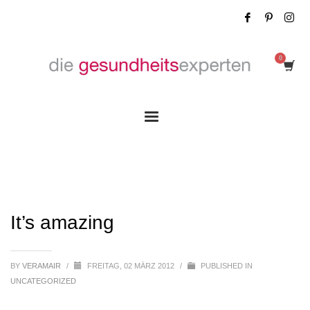
It’s amazing
It’s amazing
BY
VERAMAIR
/
FREITAG, 02 MÄRZ 2012
/
PUBLISHED IN
UNCATEGORIZED