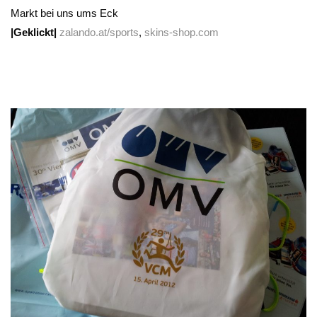
Markt bei uns ums Eck
|Geklickt|
zalando.at/sports
,
skins-shop.com