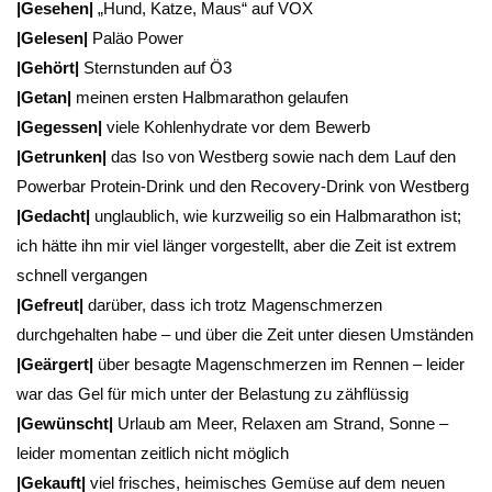
|Gesehen|
„Hund, Katze, Maus“ auf VOX
|Gelesen|
Paläo Power
|Gehört|
Sternstunden auf Ö3
|Getan|
meinen ersten Halbmarathon gelaufen
|Gegessen|
viele Kohlenhydrate vor dem Bewerb
|Getrunken|
das Iso von Westberg sowie nach dem Lauf den
Powerbar Protein-Drink und den Recovery-Drink von Westberg
|Gedacht|
unglaublich, wie kurzweilig so ein Halbmarathon ist;
ich hätte ihn mir viel länger vorgestellt, aber die Zeit ist extrem
schnell vergangen
|Gefreut|
darüber, dass ich trotz Magenschmerzen
durchgehalten habe – und über die Zeit unter diesen Umständen
|Geärgert|
über besagte Magenschmerzen im Rennen – leider
war das Gel für mich unter der Belastung zu zähflüssig
|Gewünscht|
Urlaub am Meer, Relaxen am Strand, Sonne –
leider momentan zeitlich nicht möglich
|Gekauft|
viel frisches, heimisches Gemüse auf dem neuen