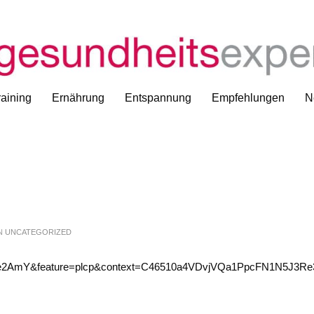
aining
Ernährung
Entspannung
Empfehlungen
N
IN
UNCATEGORIZED
3Ze2AmY&feature=plcp&context=C46510a4VDvjVQa1PpcFN1N5J3Re