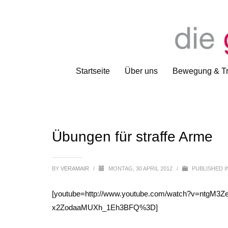
Startseite
Über uns
Bewegung & Tr
Übungen für straffe Arme
BY
VERAMAIR
/
MONTAG, 30 APRIL 2012
/
PUBLISHED 
[youtube=http://www.youtube.com/watch?v=ntgM
x2ZodaaMUXh_1Eh3BFQ%3D]