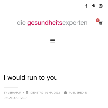
I would run to you
I would run to you
BY
VERAMAIR
/
DIENSTAG, 01 MAI 2012
/
PUBLISHED IN
UNCATEGORIZED