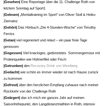
|Gesehen|
Eine Reportage über die 11. Challenge Roth von
letztem Sonntag auf Sport1
|Gelesen|
„Mentaltraining im Sport“ von Oliver Stoll & Heiko
Ziemainz
|Gehört|
Das Hörbuch „Die 4-Stunden-Woche“ von Timothy
Ferriss
|Getan|
viel regeneriert und relaxt – ein paar freie Tage
genossen
|Gegessen|
Viel knackiges, gedünstetes Sommergemüse mit
Proteinquellen wie Hühnerfilet oder Fisch
|Getrunken|
den
Recovery Drink von Westberg
|Gedacht|
wie schön es immer wieder ist nach Hause zurück
zu kommen
|Gefreut|
über den herzlichen Empfang zuhause nach meiner
Rückkehr von der Challenge Roth
|Geärgert|
das ich mich ein ganzes Jahr auf meinen
Saisonhöhepunkt, den Langdistanztriathlon in Roth, intensiv