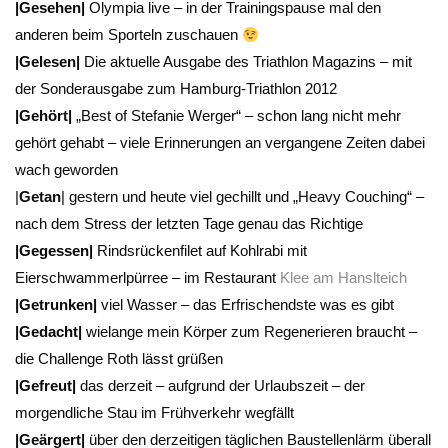
|Gesehen|
Olympia live – in der Trainingspause mal den
anderen beim Sporteln zuschauen
|Gelesen|
Die aktuelle Ausgabe des Triathlon Magazins – mit
der Sonderausgabe zum Hamburg-Triathlon 2012
|Gehört|
„Best of Stefanie Werger“ – schon lang nicht mehr
gehört gehabt – viele Erinnerungen an vergangene Zeiten dabei
wach geworden
|
Getan
| gestern und heute viel gechillt und „Heavy Couching“ –
nach dem Stress der letzten Tage genau das Richtige
|Gegessen|
Rindsrückenfilet auf Kohlrabi mit
Eierschwammerlpürree – im Restaurant
Klee am Hanslteich
|Getrunken|
viel Wasser – das Erfrischendste was es gibt
|Gedacht|
wielange mein Körper zum Regenerieren braucht –
die Challenge Roth lässt grüßen
|Gefreut|
das derzeit – aufgrund der Urlaubszeit – der
morgendliche Stau im Frühverkehr wegfällt
|Geärgert|
über den derzeitigen täglichen Baustellenlärm überall