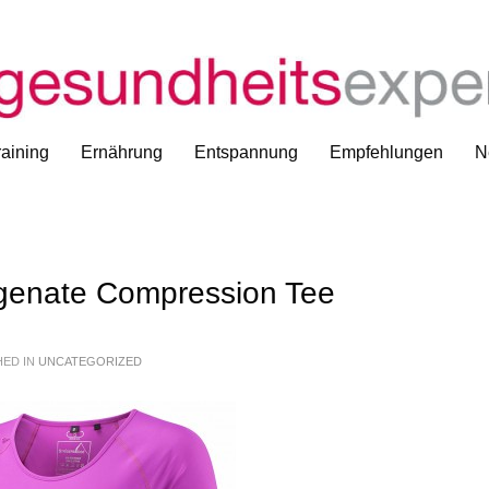
Review: Striders Ed
aining
Ernährung
Entspannung
Empfehlungen
N
ygenate Compression Tee
HED IN
UNCATEGORIZED