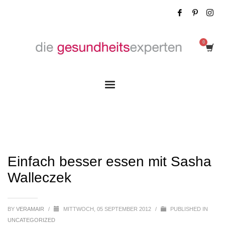
Einfach besser essen mit Sasha Walleczek
Einfach besser essen mit Sasha
Walleczek
BY
VERAMAIR
/
MITTWOCH, 05 SEPTEMBER 2012
/
PUBLISHED IN
UNCATEGORIZED