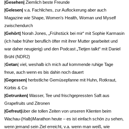
|Gesehen|
Ziemlich beste Freunde
|Gelesen|
v.a. Fachliches, zur Auflockerung aber auch
Magazine wie Shape, Women’s Health, Woman und Myself
zwischendurch
|Gehört|
Norah Jones, „Frühstück bei mir“ mit Sophie Karmasin
(ich habe früher beruflich öfter mit ihrer Mutter gearbeitet und
war daher neugierig) und den Podcast „Tietjen talkt“ mit Daniel
Brühl (NDR2)
|
Getan
| viel, weshalb ich mich auf kommende ruhige Tage
freue, auch wenn es bis dahin noch dauert
|Gegessen|
herbstliche Gemüsepfanne mit Huhn, Rotkraut,
Kürbis & Co
|Getrunken|
Wasser, Tee und frischgepressten Saft aus
Grapefruits und Zitronen
|Gefreut|
über die tollen Zeiten von unseren Klienten beim
Wachau-(Halb)Marathon heute – es ist einfach schön zu sehen,
wenn jemand sein Ziel erreicht, v.a. wenn man weiß, wie