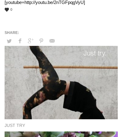
[youtube=http://youtu.be/2nTGFpqgVyU]
0
JUST TRY