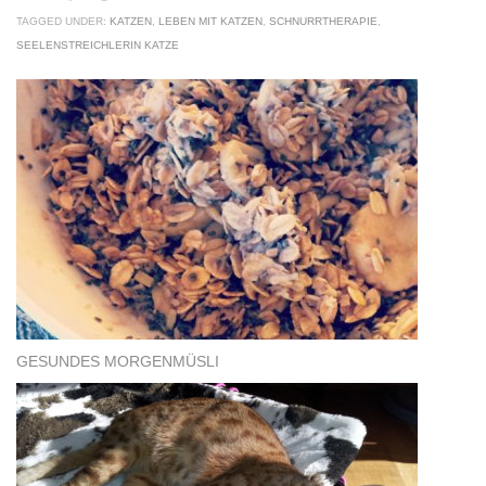
TAGGED UNDER:
KATZEN
,
LEBEN MIT KATZEN
,
SCHNURRTHERAPIE
,
SEELENSTREICHLERIN KATZE
GESUNDES MORGENMÜSLI