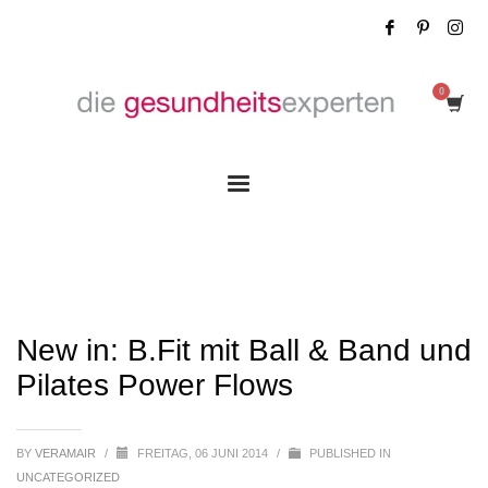
New in: B.Fit mit Ball & Band und Pilates
Power Flows
New in: B.Fit mit Ball & Band und
Pilates Power Flows
BY
VERAMAIR
/
FREITAG, 06 JUNI 2014
/
PUBLISHED IN
UNCATEGORIZED