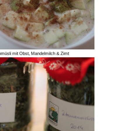
nmüsli mit Obst, Mandelmilch & Zimt