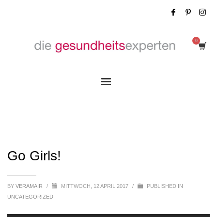
Go Girls!
Go Girls!
BY
VERAMAIR
/
MITTWOCH, 12 APRIL 2017
/
PUBLISHED IN
UNCATEGORIZED