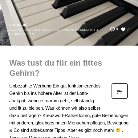
veramair
7
0
MONTAG, 20 JANUAR 2025
/
PUBLISHED IN
GESUNDHEIT &
GESUND LEBEN
Was tust du für ein fittes
Gehirn?
Unbezahlte Werbung Ein gut funktionierendes
Gehirn bis ins höhere Alter ist der Lotto-
Jackpot, wenn es darum geht, selbständig
und fit zu bleiben. Was können wir also selbst
dazu beitragen? Kreuzwort-Rätsel lösen, gute Beziehungen
mit anderen, gleichgesinnten Menschen pflegen, Bewegung
& Co sind altbekannte Tipps. Aber es gibt noch mehr
.
Tipps zur Demenzprävention Neue