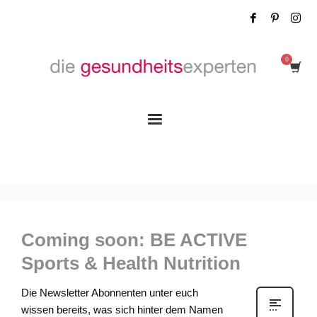
veramair
Tag: fokussiert auf die Funktion
0
0
FREITAG, 30 SEPTEMBER 2016
/
PUBLISHED IN
UNCATEGORIZED
Coming soon: BE ACTIVE
Sports & Health Nutrition
Die Newsletter Abonnenten unter euch
wissen bereits, was sich hinter dem Namen