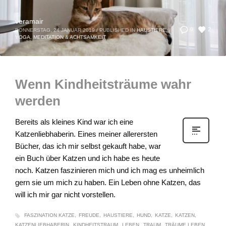
veramair
2
0
DONNERSTAG, 24 JANUAR 2019
/
PUBLISHED IN
HAUSTIERE
,
YOGA, MEDITATION & ACHTSAMKEIT
Wenn Kindheitsträume wahr
werden
Bereits als kleines Kind war ich eine
Katzenliebhaberin. Eines meiner allerersten
Bücher, das ich mir selbst gekauft habe, war
ein Buch über Katzen und ich habe es heute
noch. Katzen faszinieren mich und ich mag es unheimlich
gern sie um mich zu haben. Ein Leben ohne Katzen, das
will ich mir gar nicht vorstellen.
FASZINATION KATZE
FREUDE
HAUSTIERE
HUND
KATZE
KATZEN
KATZENLIEBHABERIN
KINDHEITSTRAUM
LEBEN
TRAUM
TRÄUME LEBEN