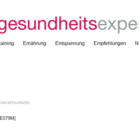
aining
Ernährung
Entspannung
Empfehlungen
N
N
UNCATEGORIZED
mE079M]