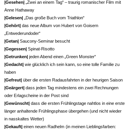
|Gesehen|
„Zwei an einem Tag“ – traurig romanischer Film mit
Anne Hathaway
|Gelesen|
„Das große Buch vom Triathlon“
|Gehört|
das neue Album von Hubert von Goisern
„Entwederundoder“
|Getan|
Saucony-Seminar besucht
|Gegessen|
Spinat-Risotto
|Getrunken|
jeden Abend einen „Green Monster“
|Gedacht|
wie glücklich ich sein kann, so eine tolle Familie zu
haben
|Gefreut|
über die ersten Radausfahrten in der heurigen Saison
|Geärgert|
dass jeden Tag mindestens ein zwei Rechnungen
oder Erlagscheine in der Post sind
|Gewünscht|
dass die ersten Frühlingstage nahtlos in eine erste
länger anhaltende Frühlingsphase übergehen (und nicht wieder
in nasskaltes Wetter)
|Gekauft|
einen neuen Radhelm (in meinen Lieblingsfarben: