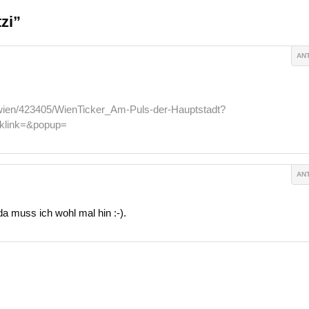
zi”
AN
wien/423405/WienTicker_Am-Puls-der-Hauptstadt?
klink=&popup=
AN
da muss ich wohl mal hin :-).