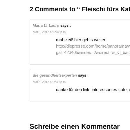
2 Comments to “ Fleischi fürs Kat
Maria Di Lauro
says :
Mai 3, 2012 at 5:42 p.m.
mahlzeit! hier gehts weiter:
http://diepresse.com/home/panorama/
gal=423405&index=2&direct=&_vl_bac
die gesundheitsexperten
says :
Mai 3, 2012 at 7:30 p.m.
danke für den link. interessantes cafe, 
Schreibe einen Kommentar