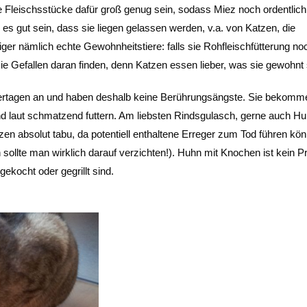
ie Fleischsstücke dafür groß genug sein, sodass Miez noch ordentlic
s gut sein, dass sie liegen gelassen werden, v.a. von Katzen, die
Tiger nämlich echte Gewohnheitstiere: falls sie Rohfleischfütterung no
e Gefallen daran finden, denn Katzen essen lieber, was sie gewohnt 
ndertagen an und haben deshalb keine Berührungsängste. Sie bekomm
d laut schmatzend futtern. Am liebsten Rindsgulasch, gerne auch Hu
zen absolut tabu, da potentiell enthaltene Erreger zum Tod führen kö
n sollte man wirklich darauf verzichten!). Huhn mit Knochen ist kein P
gekocht oder gegrillt sind.