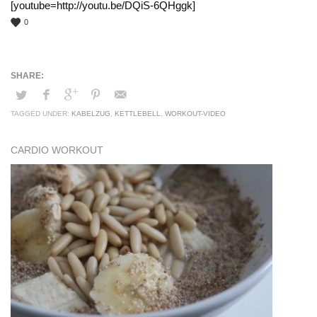
[youtube=http://youtu.be/DQiS-6QHggk]
0
TAGGED UNDER:
KABELZUG
,
KETTLEBELL
,
WORKOUT-VIDEO
CARDIO WORKOUT