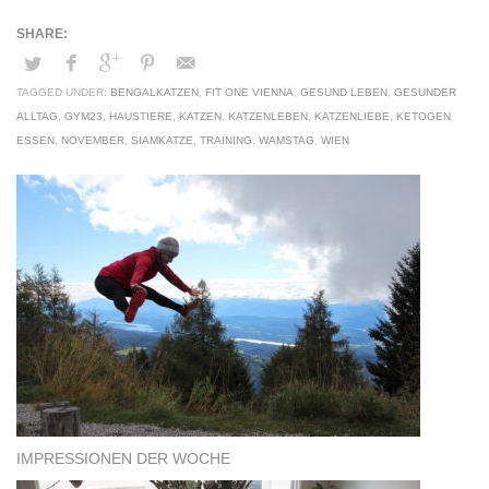
TAGGED UNDER:
BENGALKATZEN
,
FIT ONE VIENNA
,
GESUND LEBEN
,
GESUNDER
ALLTAG
,
GYM23
,
HAUSTIERE
,
KATZEN
,
KATZENLEBEN
,
KATZENLIEBE
,
KETOGEN
ESSEN
,
NOVEMBER
,
SIAMKATZE
,
TRAINING
,
WAMSTAG
,
WIEN
IMPRESSIONEN DER WOCHE