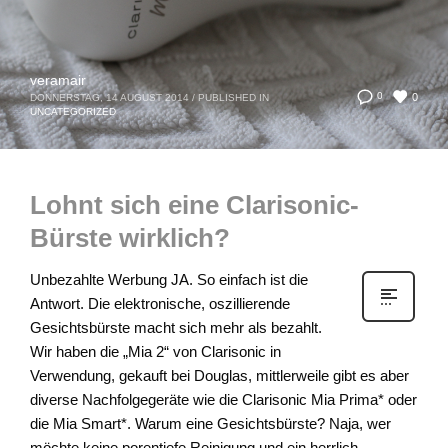
veramair
0
0
DONNERSTAG, 14 AUGUST 2014
/
PUBLISHED IN
UNCATEGORIZED
Lohnt sich eine Clarisonic-
Bürste wirklich?
Unbezahlte Werbung JA. So einfach ist die
Antwort. Die elektronische, oszillierende
Gesichtsbürste macht sich mehr als bezahlt.
Wir haben die „Mia 2“ von Clarisonic in
Verwendung, gekauft bei Douglas, mittlerweile gibt es aber
diverse Nachfolgegeräte wie die Clarisonic Mia Prima* oder
die Mia Smart*. Warum eine Gesichtsbürste? Naja, wer
möchte keine porentiefe Reinigung und ein herrlich