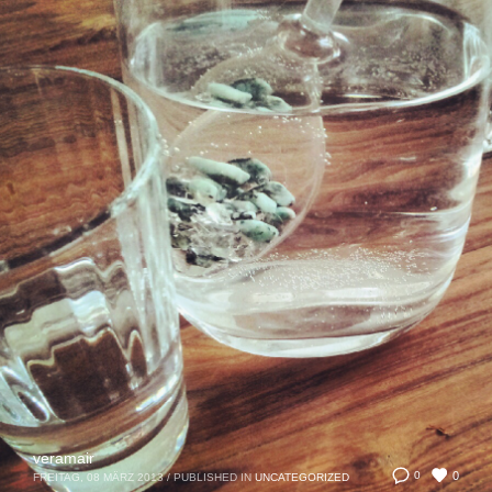
veramair
0
0
FREITAG, 08 MÄRZ 2013
/
PUBLISHED IN
UNCATEGORIZED