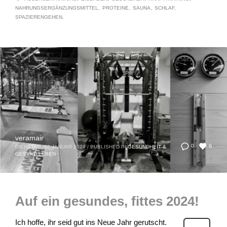
NAHRUNGSERGÄNZUNGSMITTEL
PROTEINE
SAUNA
SCHLAF
SPAZIERENGEHEN
veramair
6
0
DIENSTAG, 02 JANUAR 2024
/
PUBLISHED IN
GESUNDHEIT &
GESUND LEBEN
Auf ein gesundes, fittes 2024!
Ich hoffe, ihr seid gut ins Neue Jahr gerutscht.