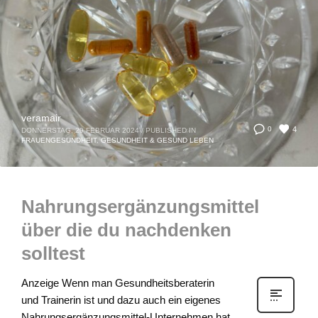
veramair
4
0
DONNERSTAG, 29 FEBRUAR 2024
/
PUBLISHED IN
FRAUENGESUNDHEIT
,
GESUNDHEIT & GESUND LEBEN
Nahrungsergänzungsmittel
über die du nachdenken
solltest
Anzeige Wenn man Gesundheitsberaterin
und Trainerin ist und dazu auch ein eigenes
Nahrungsergänzungsmittel-Unternehmen hat,