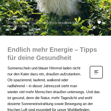
veramair
2
0
MONTAG, 29 APRIL 2024
/
PUBLISHED IN
GESUNDHEIT &
GESUND LEBEN
Endlich mehr Energie – Tipps
für deine Gesundheit
Sonnenschein und blauer Himmel laden nicht
nur den Kater dazu ein, draußen aufzutanken.
Ob spazierend, laufend, walkend oder
radfahrend – in dieser Jahreszeit sieht man
wieder viel mehr Menschen draußen unterwegs. Und das
ist gesund, denn die Natur, mehr Tageslicht und wohl
dosierte Sonneneinstrahlung sowie Bewegung an der
frischen Luft sind essentiell für unser Wohlbefinden.