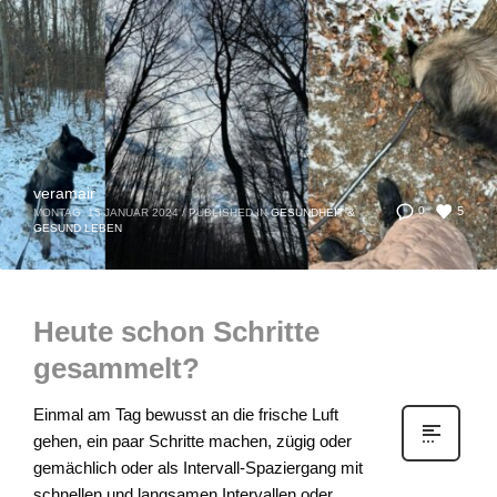
veramair
5
0
MONTAG, 15 JANUAR 2024
/
PUBLISHED IN
GESUNDHEIT &
GESUND LEBEN
Heute schon Schritte
gesammelt?
Einmal am Tag bewusst an die frische Luft
gehen, ein paar Schritte machen, zügig oder
gemächlich oder als Intervall-Spaziergang mit
schnellen und langsamen Intervallen oder