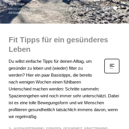
veramair
3
0
DIENSTAG, 09 JANUAR 2024
/
PUBLISHED IN
GESUNDHEIT &
GESUND LEBEN
Fit Tipps für ein gesünderes
Leben
Du willst einfache Tipps für deinen Alltag, um
gesünder zu leben und (wieder) fitter zu
werden? Hier ein paar Basistipps, die bereits
nach wenigen Wochen einen fühlbaren
Unterschied machen werden: Schritte sammeln:
Spazierengehen wird noch immer sehr unterschätzt. Dabei
ist es eine tolle Bewegungsform und wir Menschen
profitieren gesundheitlich tatsächlich immens davon, wenn
wir regelmäßig
AUSDAUERTRAINING
EISBADEN
GESUNDHEIT
KRAFTTRAINING