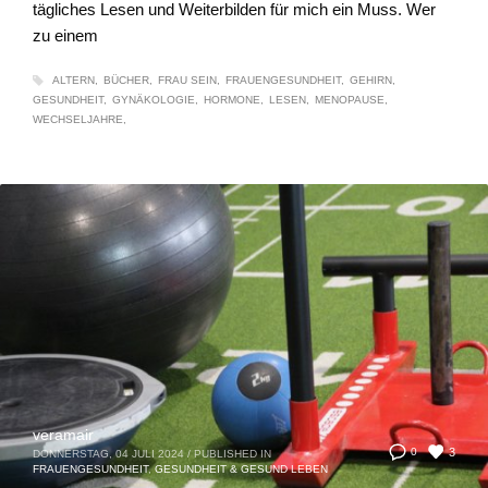
tägliches Lesen und Weiterbilden für mich ein Muss. Wer
zu einem
ALTERN
BÜCHER
FRAU SEIN
FRAUENGESUNDHEIT
GEHIRN
GESUNDHEIT
GYNÄKOLOGIE
HORMONE
LESEN
MENOPAUSE
WECHSELJAHRE
veramair
3
0
DONNERSTAG, 04 JULI 2024
/
PUBLISHED IN
FRAUENGESUNDHEIT
,
GESUNDHEIT & GESUND LEBEN