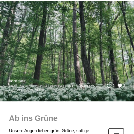
veramair
2
0
DIENSTAG, 30 APRIL 2024
/
PUBLISHED IN
GESUNDHEIT &
GESUND LEBEN
,
NATUR
Ab ins Grüne
Unsere Augen lieben grün. Grüne, saftige