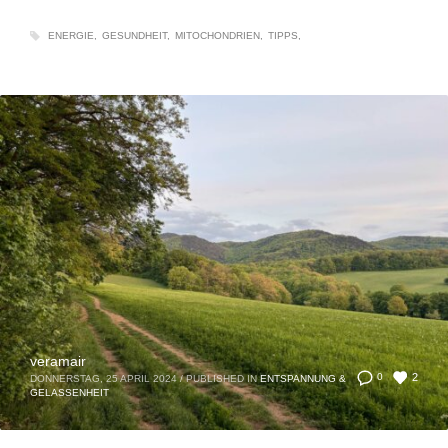
ENERGIE
GESUNDHEIT
MITOCHONDRIEN
TIPPS
veramair
2
0
DONNERSTAG, 25 APRIL 2024
/
PUBLISHED IN
ENTSPANNUNG &
GELASSENHEIT