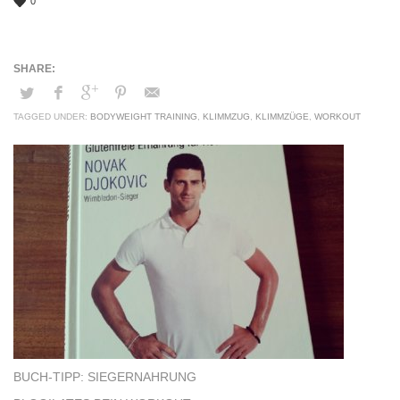
0
TAGGED UNDER:
BODYWEIGHT TRAINING
,
KLIMMZUG
,
KLIMMZÜGE
,
WORKOUT
BUCH-TIPP: SIEGERNAHRUNG