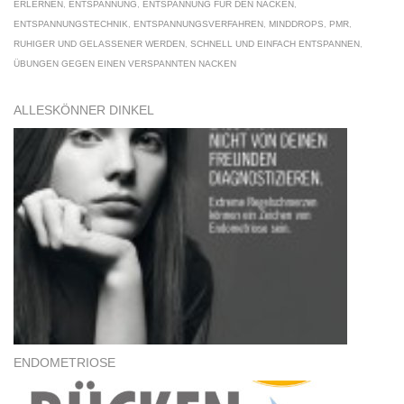
ERLERNEN
,
ENTSPANNUNG
,
ENTSPANNUNG FÜR DEN NACKEN
,
ENTSPANNUNGSTECHNIK
,
ENTSPANNUNGSVERFAHREN
,
MINDDROPS
,
PMR
,
RUHIGER UND GELASSENER WERDEN
,
SCHNELL UND EINFACH ENTSPANNEN
,
ÜBUNGEN GEGEN EINEN VERSPANNTEN NACKEN
ALLESKÖNNER DINKEL
ENDOMETRIOSE