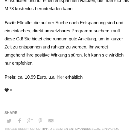
Einschlafen und für einen entspannten Nacken, die man sich als
MP3 kostenlos herunterladen kann.
Fazit
: Für alle, die auf der Suche nach Entspannung sind und
ein einfaches, direkt umsetzbares Programm suchen: kauft
diese Cd! Sie bietet eine rundum gute Anleitung, um in kurzer
Zeit zu entspannen und ruhiger zu werden. Ihr werdet
umgehend ihre positive Wirkung spüren. Ich kann sie wirklich
nur empfehlen.
Preis
: ca. 10,99 Euro, u.a.
hier
erhältlich
0
TAGGED UNDER:
CD
,
CD-TIPP
,
DIE BESTEN ENTSPANNUNGSCDS
,
EINFACH ZU