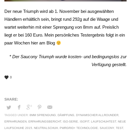
Der neue Triumph wird ab 1. November bei ausgewählten
Händlern erhältlich sein, bringt rund 292g auf die Waage und
wartet weiterhin mit einer Sprengung von 8mm auf. Preislich
liegt er bei 160 Euro. Mein persönliches Testergebnis folgt in ein
paar Wochen hier am Blog
* Der Saucony Triumph wurde kosten- und bedingungslos zur
Verfügung gestellt.
0
TAGGED UNDER:
8MM SPRENGUNG
,
DÄMPFUNG
,
DYNAMISCHER ALLROUNDER
,
ERFAHRUNGEN
,
ERFAHRUNGSBERICHT
,
ISO-SERIE
,
ISOFIT
,
LAUFSCHUHTEST
,
NEUE
LAUFSCHUHE 2015
,
NEUTRALSCHUH
,
PWRGRID+ TECHNOLOGIE
,
SAUCONY
,
TEST
,