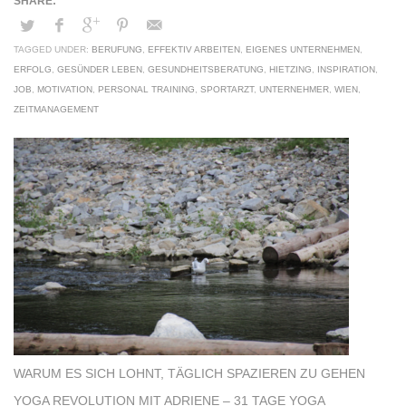
TAGGED UNDER:
BERUFUNG
,
EFFEKTIV ARBEITEN
,
EIGENES UNTERNEHMEN
,
ERFOLG
,
GESÜNDER LEBEN
,
GESUNDHEITSBERATUNG
,
HIETZING
,
INSPIRATION
,
JOB
,
MOTIVATION
,
PERSONAL TRAINING
,
SPORTARZT
,
UNTERNEHMER
,
WIEN
,
ZEITMANAGEMENT
WARUM ES SICH LOHNT, TÄGLICH SPAZIEREN ZU GEHEN
YOGA REVOLUTION MIT ADRIENE – 31 TAGE YOGA