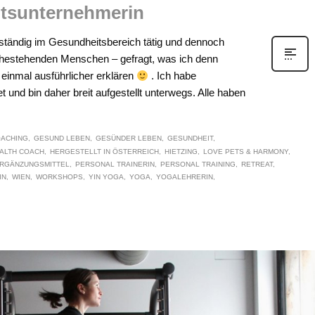
itsunternehmerin
elbständig im Gesundheitsbereich tätig und dennoch
ahestehenden Menschen – gefragt, was ich denn
einmal ausführlicher erklären
. Ich habe
und bin daher breit aufgestellt unterwegs. Alle haben
ACHING
GESUND LEBEN
GESÜNDER LEBEN
GESUNDHEIT
ALTH COACH
HERGESTELLT IN ÖSTERREICH
HIETZING
LOVE PETS & HARMONY
RGÄNZUNGSMITTEL
PERSONAL TRAINERIN
PERSONAL TRAINING
RETREAT
IN
WIEN
WORKSHOPS
YIN YOGA
YOGA
YOGALEHRERIN