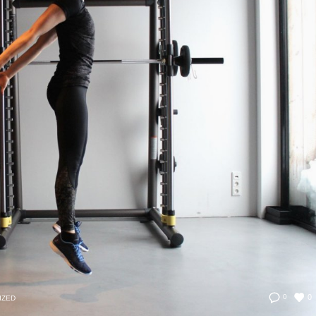
0
0
IZED