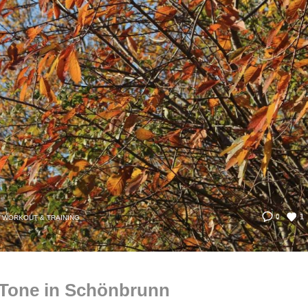
1
0
, WORKOUT & TRAINING
& Tone in Schönbrunn