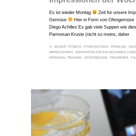
Es ist wieder Montag
Zeit für unsere Im
Gemüse
Hier in Form von Ofengemüse E
Diego Achilles Es gab viele Suppen wie dies
Parmesan Kruste (nicht so meins, daher
BILDER
FITNESS
FITNESSSTUDIO
FRÜHLING
GES
IMPRESSIONEN
INSPIRATION FÜR EIN GESUNDES LEBE
PERSONAL TRAINING
SPORTMEDIZIN
TRAINIEREN
TU