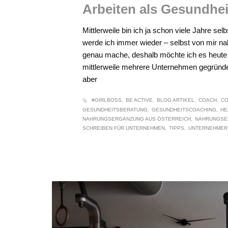
Arbeiten als Gesundhe
Mittlerweile bin ich ja schon viele Jahre s
werde ich immer wieder – selbst von mir n
genau mache, deshalb möchte ich es heute 
mittlerweile mehrere Unternehmen gegründet 
aber
#GIRLBOSS
BE ACTIVE
BLOG ARTIKEL
COACH
CO
GESUNDHEITSBERATUNG
GESUNDHEITSCOACHING
HE
NAHRUNGSERGÄNZUNG AUS ÖSTERREICH
NAHRUNGSE
SCHREIBEN FÜR UNTERNEHMEN
TIPPS
UNTERNEHMER