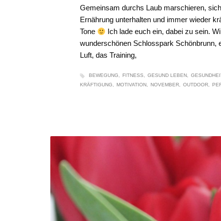
Gemeinsam durchs Laub marschieren, sich 
Ernährung unterhalten und immer wieder krä
Tone
Ich lade euch ein, dabei zu sein. 
wunderschönen Schlosspark Schönbrunn, ein
Luft, das Training,
BEWEGUNG
FITNESS
GESUND LEBEN
GESUNDHEI
KRÄFTIGUNG
MOTIVATION
NOVEMBER
OUTDOOR
PE