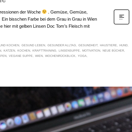
pressionen der Woche
. Gemüse, Gemüse,
in bisschen Farbe bei dem Grau in Grau in Wien
e hier mit gelben Linsen Doc Tom’s Fleisch mit
UND KOCHEN
GESUND LEBEN
GESUNDER ALLTAG
GESUNDHEIT
HAUSTIERE
HUND
N
KATZEN
KOCHEN
KRAFTTRAINING
LINSENSUPPE
MOTIVATION
NEUE BÜCHER
LPEN
VEGANE SUPPE
WIEN
WOCHENRÜCKBLICK
YOGA