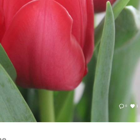
1
0
he