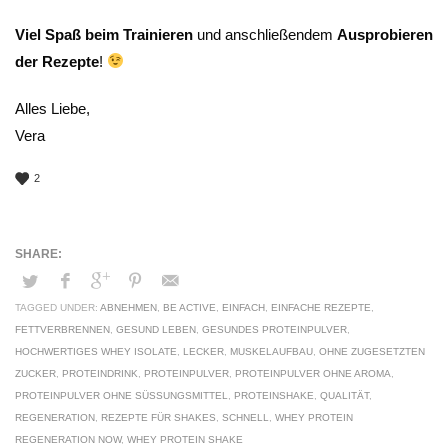
Viel Spaß beim Trainieren
und anschließendem
Ausprobieren
der Rezepte
!
Alles Liebe,
Vera
2
TAGGED UNDER:
ABNEHMEN
,
BE ACTIVE
,
EINFACH
,
EINFACHE REZEPTE
,
FETTVERBRENNEN
,
GESUND LEBEN
,
GESUNDES PROTEINPULVER
,
HOCHWERTIGES WHEY ISOLATE
,
LECKER
,
MUSKELAUFBAU
,
OHNE ZUGESETZTEN
ZUCKER
,
PROTEINDRINK
,
PROTEINPULVER
,
PROTEINPULVER OHNE AROMA
,
PROTEINPULVER OHNE SÜSSUNGSMITTEL
,
PROTEINSHAKE
,
QUALITÄT
,
REGENERATION
,
REZEPTE FÜR SHAKES
,
SCHNELL
,
WHEY PROTEIN
REGENERATION NOW
,
WHEY PROTEIN SHAKE