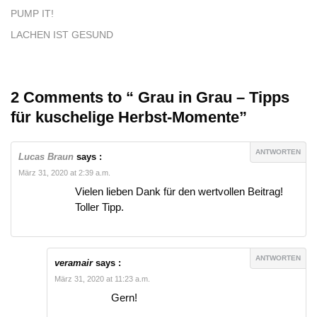
PUMP IT!
LACHEN IST GESUND
2 Comments to “ Grau in Grau – Tipps
für kuschelige Herbst-Momente”
ANTWORTEN
Lucas Braun
says :
März 31, 2020 at 2:39 a.m.
Vielen lieben Dank für den wertvollen Beitrag!
Toller Tipp.
ANTWORTEN
veramair
says :
März 31, 2020 at 11:23 a.m.
Gern!