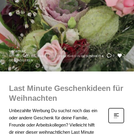
veramair
2
0
MITTWOCH, 14 DEZEMBER 2022
/
PUBLISHED IN
GESUNDHEIT &
GESUND LEBEN
Last Minute Geschenkideen für
Weihnachten
Unbezahlte Werbung Du suchst noch das ein
oder andere Geschenk für deine Familie,
Freunde oder Arbeitskollegen? Vielleicht hilft
dir einer dieser weihnachtlichen Last Minute