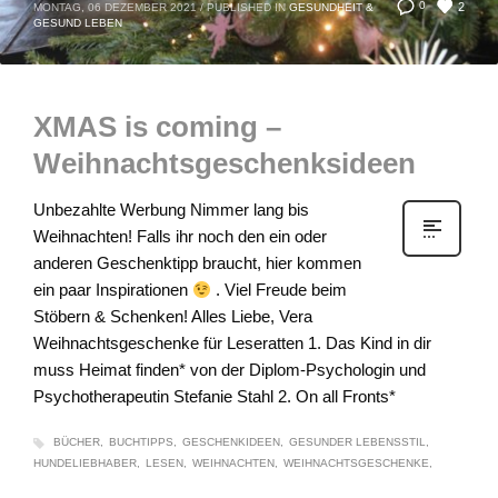
2
0
MONTAG, 06 DEZEMBER 2021
/
PUBLISHED IN
GESUNDHEIT &
GESUND LEBEN
XMAS is coming –
Weihnachtsgeschenksideen
Unbezahlte Werbung Nimmer lang bis
Weihnachten! Falls ihr noch den ein oder
anderen Geschenktipp braucht, hier kommen
ein paar Inspirationen
. Viel Freude beim
Stöbern & Schenken! Alles Liebe, Vera
Weihnachtsgeschenke für Leseratten 1. Das Kind in dir
muss Heimat finden* von der Diplom-Psychologin und
Psychotherapeutin Stefanie Stahl 2. On all Fronts*
BÜCHER
BUCHTIPPS
GESCHENKIDEEN
GESUNDER LEBENSSTIL
HUNDELIEBHABER
LESEN
WEIHNACHTEN
WEIHNACHTSGESCHENKE