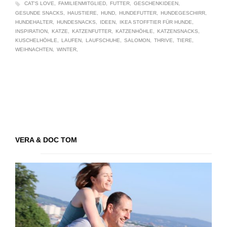
CAT'S LOVE
FAMILIENMITGLIED
FUTTER
GESCHENKIDEEN
GESUNDE SNACKS
HAUSTIERE
HUND
HUNDEFUTTER
HUNDEGESCHIRR
HUNDEHALTER
HUNDESNACKS
IDEEN
IKEA STOFFTIER FÜR HUNDE
INSPIRATION
KATZE
KATZENFUTTER
KATZENHÖHLE
KATZENSNACKS
KUSCHELHÖHLE
LAUFEN
LAUFSCHUHE
SALOMON
THRIVE
TIERE
WEIHNACHTEN
WINTER
VERA & DOC TOM