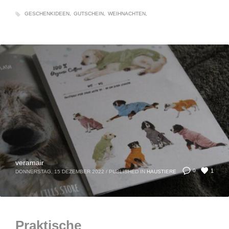
GESCHENKIDEEN
GUTSCHEIN
WEIHNACHTEN
veramair
1
0
DONNERSTAG, 15 DEZEMBER 2022
/
PUBLISHED IN
HAUSTIERE
Praktische