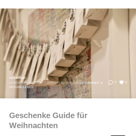
veramair
3
0
MONTAG, 30 NOVEMBER 2020
/
PUBLISHED IN
GESUNDHEIT &
GESUND LEBEN
Geschenke Guide für
Weihnachten