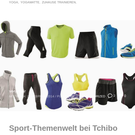
YOGA
YOGAMATTE
ZUHAUSE TRAINIEREN
veramair
0
2
MITTWOCH, 26 FEBRUAR 2014
/
PUBLISHED IN
UNCATEGORIZED
Sport-Themenwelt bei Tchibo