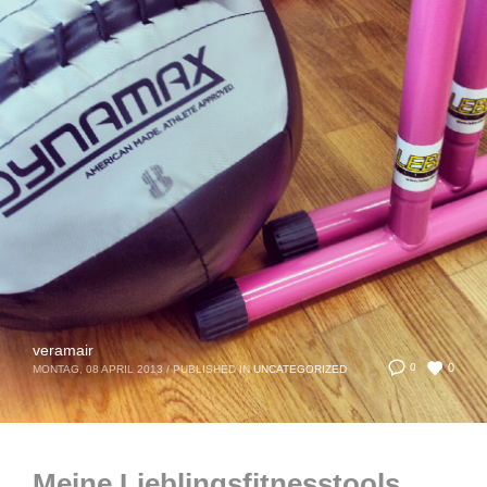
veramair
0
0
MONTAG, 08 APRIL 2013
/
PUBLISHED IN
UNCATEGORIZED
Meine Lieblingsfitnesstools