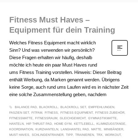
Fitness Must Haves –
Equipment für dein Training
Welches Fitness Equipment macht wirklich
Sinn? Und was verwenden wir persönlich?
Diese Fragen erhalten wir häufig, deshalb
möchte ich heute ein paar Must Haves rund
ums Fitness Training vorstellen. Hinweis: Dieser Beitrag
enthält Werbung, da Marken genannt werden. Übrigens
keine Sorge, auch rund ums Laufen wird es in nächster Zeit
eine solche Zusammenstellung geben, nachdem
BALANCE PAD
BLACKROLL
BLACKROLL SET
EMPFEHLUNGEN
FASZIEN SET
FITFAM
FITNESS
FITNESS EQUIPMENT
FITNESS ZUBEHÖR
FITNESSMATTE
FITNESSRAUM
GLEICHGEWICHT
GYMNASTIKMATTE
HANTELN
HIP THRUST PAD
HOME GYM
KETTLEBELL
KLIMMZUGSTANGE
KOORDINATION
KURZHANTELN
LANGHANTEL PAD
MATTE
MINIBÄNDER
MUST HAVES
SCHLINGENTRAINER
TIPP
TRAINIEREN
TRX
WORKOUT