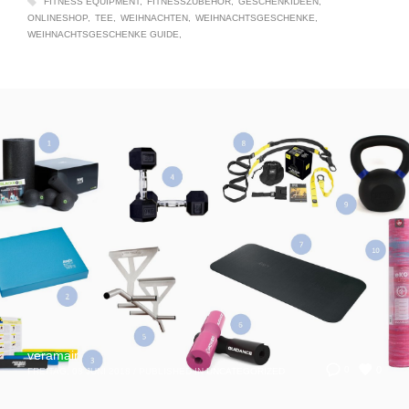
FITNESS EQUIPMENT
FITNESSZUBEHÖR
GESCHENKIDEEN
ONLINESHOP
TEE
WEIHNACHTEN
WEIHNACHTSGESCHENKE
WEIHNACHTSGESCHENKE GUIDE
veramair
0
0
FREITAG, 08 JUNI 2018
/
PUBLISHED IN
UNCATEGORIZED