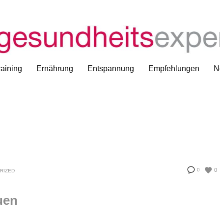
aining
Ernährung
Entspannung
Empfehlungen
N
0
0
RIZED
uen