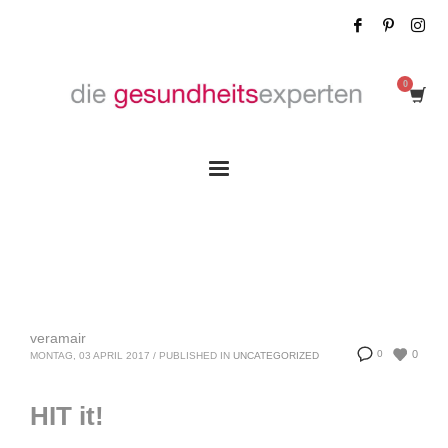
Tag: Video
veramair
0
0
MONTAG, 03 APRIL 2017
/
PUBLISHED IN
UNCATEGORIZED
HIT it!