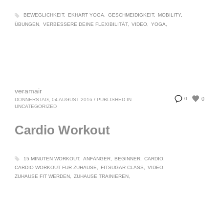
BEWEGLICHKEIT
EKHART YOGA
GESCHMEIDIGKEIT
MOBILITY
ÜBUNGEN
VERBESSERE DEINE FLEXIBILITÄT
VIDEO
YOGA
veramair
0
0
DONNERSTAG, 04 AUGUST 2016
/
PUBLISHED IN
UNCATEGORIZED
Cardio Workout
15 MINUTEN WORKOUT
ANFÄNGER
BEGINNER
CARDIO
CARDIO WORKOUT FÜR ZUHAUSE
FITSUGAR CLASS
VIDEO
ZUHAUSE FIT WERDEN
ZUHAUSE TRAINIEREN