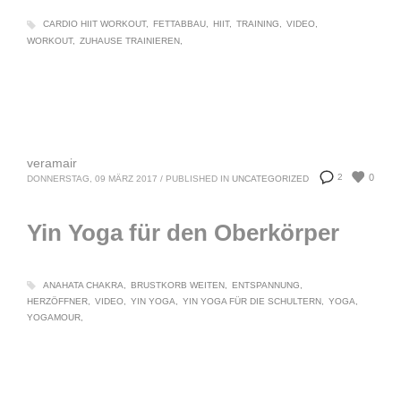
CARDIO HIIT WORKOUT
FETTABBAU
HIIT
TRAINING
VIDEO
WORKOUT
ZUHAUSE TRAINIEREN
veramair
0
2
DONNERSTAG, 09 MÄRZ 2017
/
PUBLISHED IN
UNCATEGORIZED
Yin Yoga für den Oberkörper
ANAHATA CHAKRA
BRUSTKORB WEITEN
ENTSPANNUNG
HERZÖFFNER
VIDEO
YIN YOGA
YIN YOGA FÜR DIE SCHULTERN
YOGA
YOGAMOUR