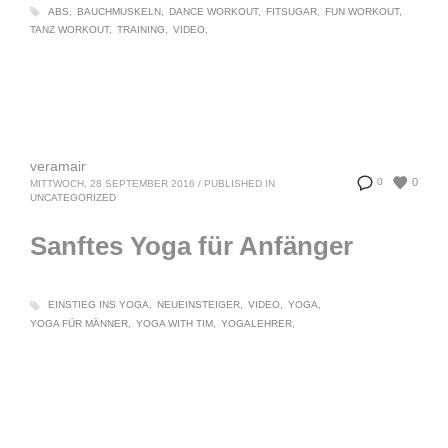
ABS
BAUCHMUSKELN
DANCE WORKOUT
FITSUGAR
FUN WORKOUT
TANZ WORKOUT
TRAINING
VIDEO
veramair
0
0
MITTWOCH, 28 SEPTEMBER 2016
/
PUBLISHED IN
UNCATEGORIZED
Sanftes Yoga für Anfänger
EINSTIEG INS YOGA
NEUEINSTEIGER
VIDEO
YOGA
YOGA FÜR MÄNNER
YOGA WITH TIM
YOGALEHRER