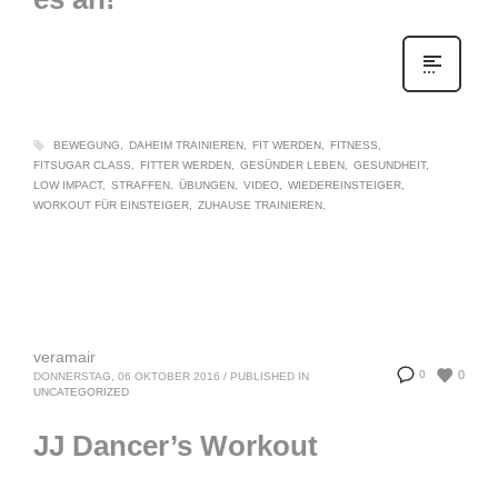
BEWEGUNG
DAHEIM TRAINIEREN
FIT WERDEN
FITNESS
FITSUGAR CLASS
FITTER WERDEN
GESÜNDER LEBEN
GESUNDHEIT
LOW IMPACT
STRAFFEN
ÜBUNGEN
VIDEO
WIEDEREINSTEIGER
WORKOUT FÜR EINSTEIGER
ZUHAUSE TRAINIEREN
veramair
0
0
DONNERSTAG, 06 OKTOBER 2016
/
PUBLISHED IN
UNCATEGORIZED
JJ Dancer’s Workout