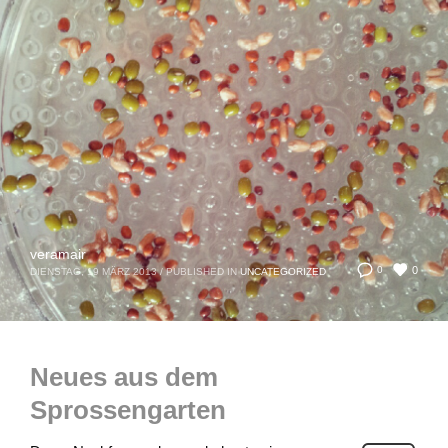
veramair
0
0
DIENSTAG, 19 MÄRZ 2013
/
PUBLISHED IN
UNCATEGORIZED
Neues aus dem
Sprossengarten