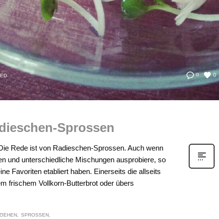
0
0
ZED
adieschen-Sprossen
t. Die Rede ist von Radieschen-Sprossen. Auch wenn
n und unterschiedliche Mischungen ausprobiere, so
ne Favoriten etabliert haben. Einerseits die allseits
em frischem Vollkorn-Butterbrot oder übers
ZIEHEN
SPROSSEN