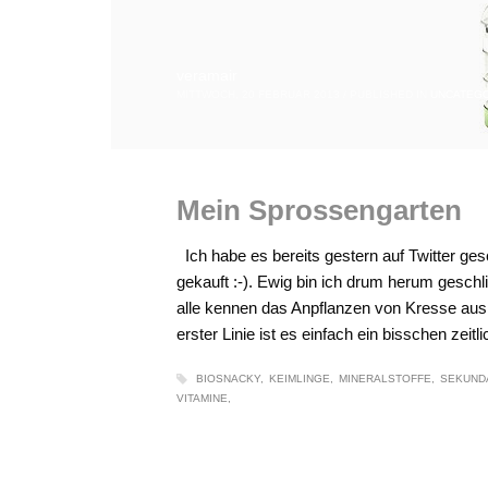
veramair
MITTWOCH, 20 FEBRUAR 2013
/
PUBLISHED IN
UNCATEGO
Mein Sprossengarten
Ich habe es bereits gestern auf Twitter ge
gekauft :-). Ewig bin ich drum herum geschli
alle kennen das Anpflanzen von Kresse aus K
erster Linie ist es einfach ein bisschen zeit
BIOSNACKY
KEIMLINGE
MINERALSTOFFE
SEKUND
VITAMINE