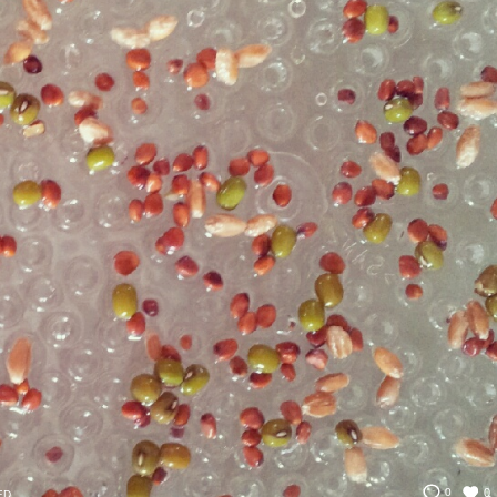
0
0
ED