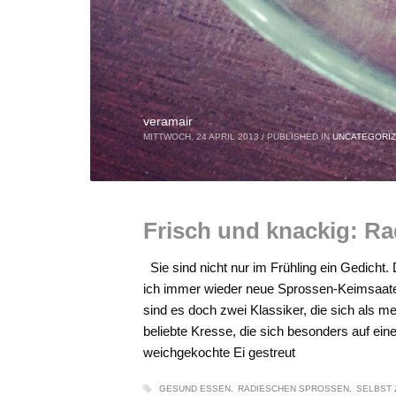
veramair
MITTWOCH, 24 APRIL 2013
/
PUBLISHED IN
UNCATEGORI
Frisch und knackig: R
Sie sind nicht nur im Frühling ein Gedich
ich immer wieder neue Sprossen-Keimsaate
sind es doch zwei Klassiker, die sich als mei
beliebte Kresse, die sich besonders auf ein
weichgekochte Ei gestreut
GESUND ESSEN
RADIESCHEN SPROSSEN
SELBST 