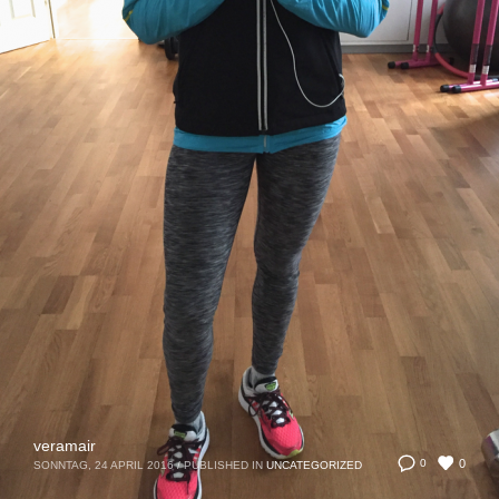
veramair
0
0
SONNTAG, 24 APRIL 2016
/
PUBLISHED IN
UNCATEGORIZED