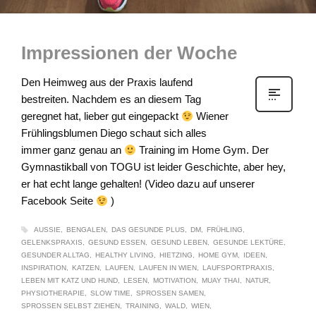
Impressionen der Woche
Den Heimweg aus der Praxis laufend
bestreiten. Nachdem es an diesem Tag
geregnet hat, lieber gut eingepackt
Wiener
Frühlingsblumen Diego schaut sich alles
immer ganz genau an
Training im Home Gym. Der
Gymnastikball von TOGU ist leider Geschichte, aber hey,
er hat echt lange gehalten! (Video dazu auf unserer
Facebook Seite
)
AUSSIE
BENGALEN
DAS GESUNDE PLUS
DM
FRÜHLING
GELENKSPRAXIS
GESUND ESSEN
GESUND LEBEN
GESUNDE LEKTÜRE
GESUNDER ALLTAG
HEALTHY LIVING
HIETZING
HOME GYM
IDEEN
INSPIRATION
KATZEN
LAUFEN
LAUFEN IN WIEN
LAUFSPORTPRAXIS
LEBEN MIT KATZ UND HUND
LESEN
MOTIVATION
MUAY THAI
NATUR
PHYSIOTHERAPIE
SLOW TIME
SPROSSEN SAMEN
SPROSSEN SELBST ZIEHEN
TRAINING
WALD
WIEN