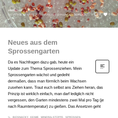
veramair
0
0
DIENSTAG, 19 MÄRZ 2013
/
PUBLISHED IN
UNCATEGORIZED
Neues aus dem
Sprossengarten
Da es Nachfragen dazu gab, heute ein
Update zum Thema Sprossenziehen. Mein
Sprossengarten wächst und gedeiht
dermaßen, dass man förmlich beim Wachsen
zusehen kann. Traut euch selbst ans Ziehen heran, das
Prinzip ist wirklich einfach, man darf lediglich nicht
vergessen, den Garten mindestens zwei Mal pro Tag (je
nach Raumtemperatur) zu gießen. Das Ansetzen geht
BIOSNACKY
KEIME
MINERALSTOFFE
SPROSSEN